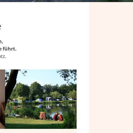
e
n,
e führt.
tz.