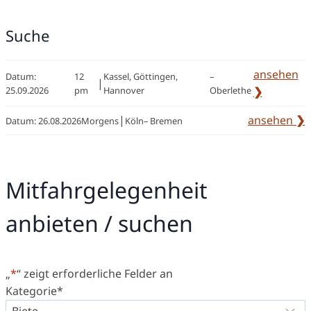
#
5
Suche
7
ansehen
Datum:
12
Kassel, Göttingen,
–
|
:
25.09.2026
pm
Hannover
Oberlethe
❯
#
|
ansehen
❯
Datum:
26.08.2026
Morgens
Köln
–
Bremen
2
:
3
#
5
5
Mitfahrgelegenheit
anbieten / suchen
„
*
“ zeigt erforderliche Felder an
Kategorie
*