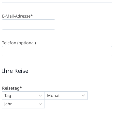
E-Mail-Adresse
*
Telefon (optional)
Ihre Reise
Reisetag
*
T
M
a
o
J
g
n
a
a