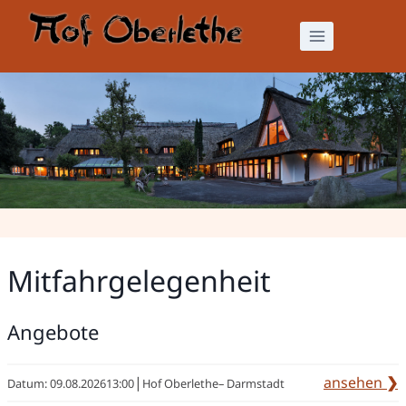
Zum
Inhalt
springen
Mitfahrgelegenheit
Mitfahrgelegenheit
Angebote
|
ansehen
❯
Datum:
09.08.2026
13:00
Hof Oberlethe
–
Darmstadt
: