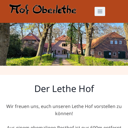
Zum
Inhalt
springen
Lethe Hof
Der Lethe Hof
Wir freuen uns, euch unseren Lethe Hof vorstellen zu
können!
Aus einem ehemaligen Resthof ist nur 600m entfernt