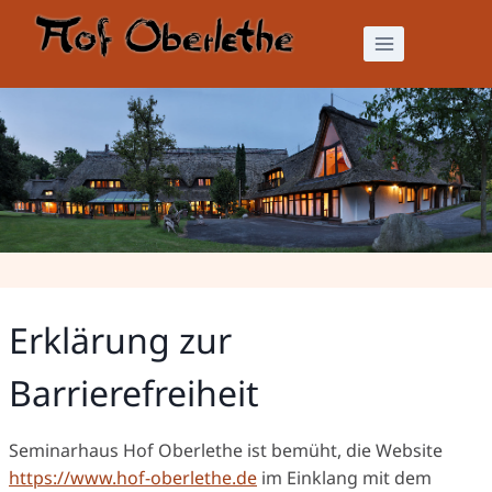
Zum
Inhalt
springen
Barrierefreiheit
Erklärung zur
Barrierefreiheit
Seminarhaus Hof Oberlethe ist bemüht, die Website
https://www.hof-oberlethe.de
im Einklang mit dem